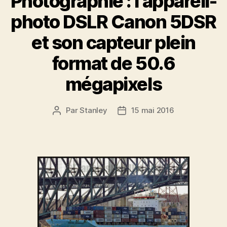
Photographie : l’appareil-
photo DSLR Canon 5DSR
et son capteur plein
format de 50.6
mégapixels
Par
Stanley
15 mai 2016
Auteur
Date
de
de
l'article
l’article