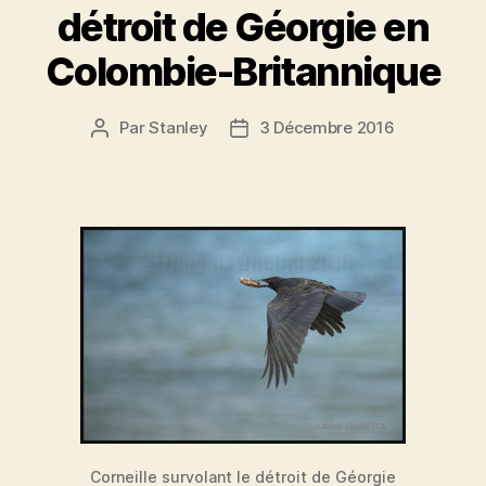
détroit de Géorgie en
Colombie-Britannique
Par
Stanley
3 Décembre 2016
Auteur
Date
de
de
l'article
l’article
Corneille survolant le détroit de Géorgie