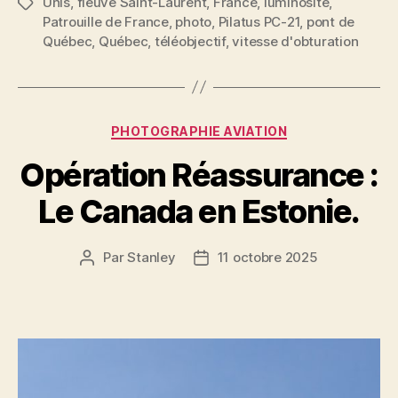
Unis
,
fleuve Saint-Laurent
,
France
,
luminosité
,
Étiquettes
Patrouille de France
,
photo
,
Pilatus PC-21
,
pont de
Québec
,
Québec
,
téléobjectif
,
vitesse d'obturation
Catégories
PHOTOGRAPHIE AVIATION
Opération Réassurance :
Le Canada en Estonie.
Par
Stanley
11 octobre 2025
Auteur
Date
de
de
l'article
l’article