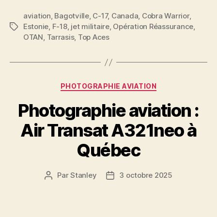
aviation
,
Bagotville
,
C-17
,
Canada
,
Cobra Warrior
,
Estonie
,
F-18
,
jet militaire
,
Opération Réassurance
,
Étiquettes
OTAN
,
Tarrasis
,
Top Aces
Catégories
PHOTOGRAPHIE AVIATION
Photographie aviation :
Air Transat A321neo à
Québec
Par
Stanley
3 octobre 2025
Auteur
Date
de
de
l'article
l’article