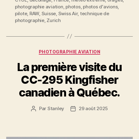
photographie aviation
,
photos
,
photos d'avions
,
pilote
,
RAW
,
Suisse
,
Swiss Air
,
technique de
photographie
,
Zurich
Catégories
PHOTOGRAPHIE AVIATION
La première visite du
CC-295 Kingfisher
canadien à Québec.
Par
Stanley
29 août 2025
Auteur
Date
de
de
l'article
l’article