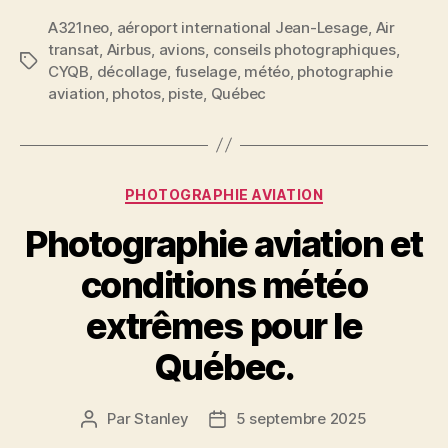
A321neo
,
aéroport international Jean-Lesage
,
Air
transat
,
Airbus
,
avions
,
conseils photographiques
,
Étiquettes
CYQB
,
décollage
,
fuselage
,
météo
,
photographie
aviation
,
photos
,
piste
,
Québec
Catégories
PHOTOGRAPHIE AVIATION
Photographie aviation et
conditions météo
extrêmes pour le
Québec.
Par
Stanley
5 septembre 2025
Auteur
Date
de
de