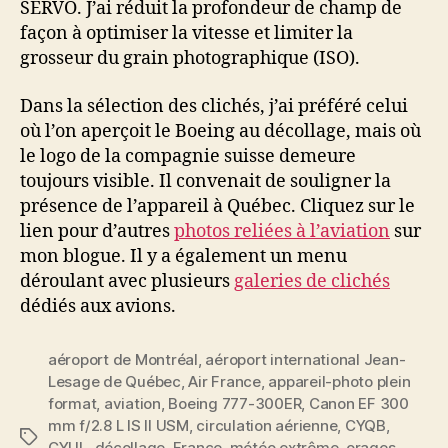
SERVO. J’ai réduit la profondeur de champ de
façon à optimiser la vitesse et limiter la
grosseur du grain photographique (ISO).
Dans la sélection des clichés, j’ai préféré celui
où l’on aperçoit le Boeing au décollage, mais où
le logo de la compagnie suisse demeure
toujours visible. Il convenait de souligner la
présence de l’appareil à Québec. Cliquez sur le
lien pour d’autres
photos reliées à l’aviation
sur
mon blogue. Il y a également un menu
déroulant avec plusieurs
galeries de clichés
dédiés aux avions.
aéroport de Montréal
,
aéroport international Jean-
Lesage de Québec
,
Air France
,
appareil-photo plein
format
,
aviation
,
Boeing 777-300ER
,
Canon EF 300
mm f/2.8 L IS II USM
,
circulation aérienne
,
CYQB
,
Étiquettes
CYUL
,
décollage
,
France
,
météo extrême
,
orages
,