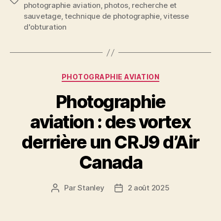
Étiquettes
photographie aviation
,
photos
,
recherche et
sauvetage
,
technique de photographie
,
vitesse
d'obturation
Catégories
PHOTOGRAPHIE AVIATION
Photographie
aviation : des vortex
derrière un CRJ9 d’Air
Canada
Par
Stanley
2 août 2025
Auteur
Date
de
de
l'article
l’article