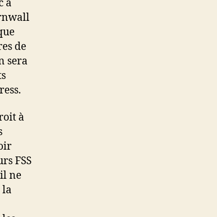
c à
ornwall
que
res de
n sera
ts
ress.
oit à
s
oir
urs FSS
il ne
 la