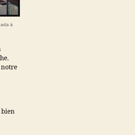
nada à
s
he.
 notre
 bien