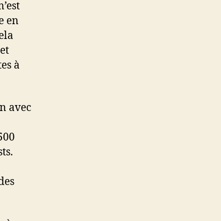
m’est
e en
ela
et
tes à
en avec
500
ts.
des