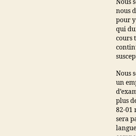
Nous s
nous d
pour y
qui du
cours 
contin
suscep
Nous s
un emp
d’exam
plus d
82-01 
sera p
langue