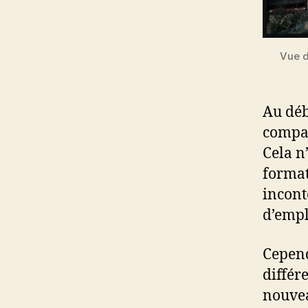
Vue d
Au déb
compag
Cela n
format
incon
d’empl
Cepend
différ
nouvea