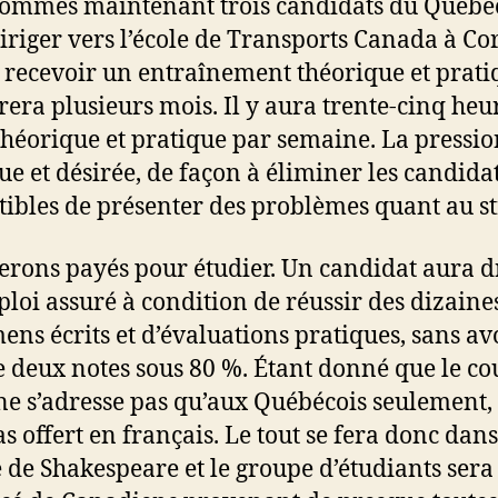
ommes maintenant trois candidats du Québe
iriger vers l’école de Transports Canada à C
 recevoir un entraînement théorique et prati
rera plusieurs mois. Il y aura trente-cinq heu
théorique et pratique par semaine. La pressio
ue et désirée, de façon à éliminer les candida
tibles de présenter des problèmes quant au st
erons payés pour étudier. Un candidat aura dr
loi assuré à condition de réussir des dizaine
ens écrits et d’évaluations pratiques, sans av
e deux notes sous 80 %. Étant donné que le co
ne s’adresse pas qu’aux Québécois seulement, 
as offert en français. Le tout se fera donc dans
 de Shakespeare et le groupe d’étudiants sera