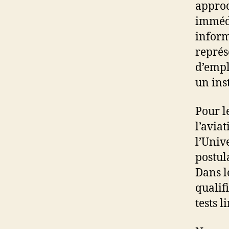
approc
immédi
inform
représ
d’empl
un inst
Pour l
l’avia
l’Univ
postul
Dans l
qualif
tests l