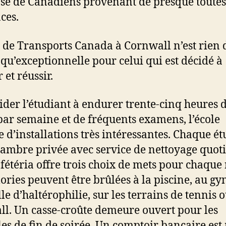
é de Canadiens provenant de presque toutes
ces.
e de Transports Canada à Cornwall n’est rien 
qu’exceptionnelle pour celui qui est décidé à
 et réussir.
ider l’étudiant à endurer trente-cinq heures 
par semaine et de fréquents examens, l’école
e d’installations très intéressantes. Chaque é
hambre privée avec service de nettoyage quoti
fétéria offre trois choix de mets pour chaque 
lories peuvent être brûlées à la piscine, au g
lle d’haltérophilie, sur les terrains de tennis 
ll. Un casse-croûte demeure ouvert pour les
les de fin de soirée. Un comptoir bancaire est