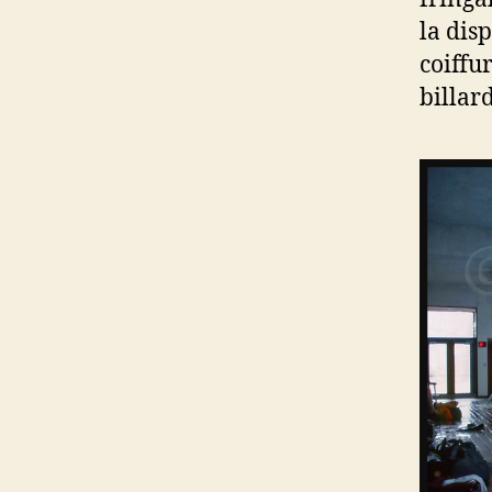
la dis
coiffur
billard