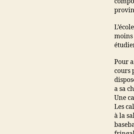
compos
provin
L’écol
moins 
étudier
Pour a
cours 
dispos
a sa c
Une ca
Les ca
à la sa
baseba
fringa