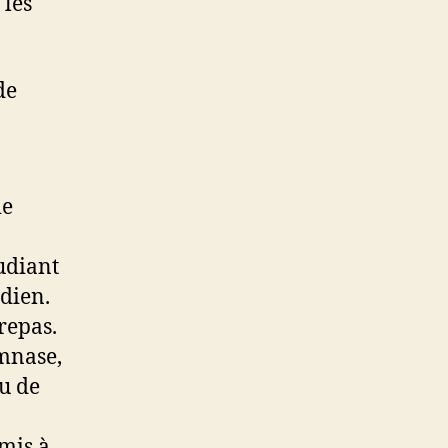
 les
de
de
tudiant
dien.
repas.
ymnase,
ou de
 mis à