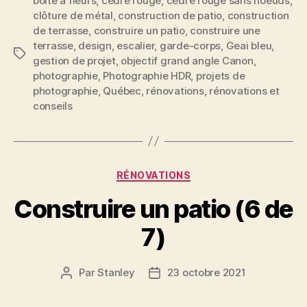
boîte à fleurs
,
cèdre rouge
,
cèdre rouge sans noeuds
,
clôture de métal
,
construction de patio
,
construction
de terrasse
,
construire un patio
,
construire une
terrasse
,
design
,
escalier
,
garde-corps
,
Geai bleu
,
Étiquettes
gestion de projet
,
objectif grand angle Canon
,
photographie
,
Photographie HDR
,
projets de
photographie
,
Québec
,
rénovations
,
rénovations et
conseils
Catégories
RÉNOVATIONS
Construire un patio (6 de
7)
Par
Stanley
23 octobre 2021
Auteur
Date
de
de
l'article
l’article