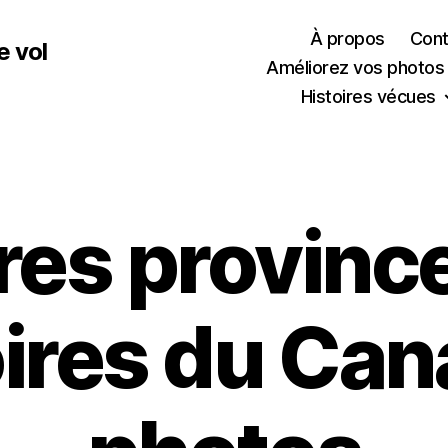
À propos
Cont
e vol
Améliorez vos photos
Histoires vécues
res province
oires du Ca