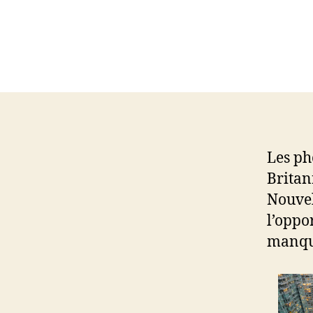
Les ph
Britan
Nouvel
l’oppo
manqua