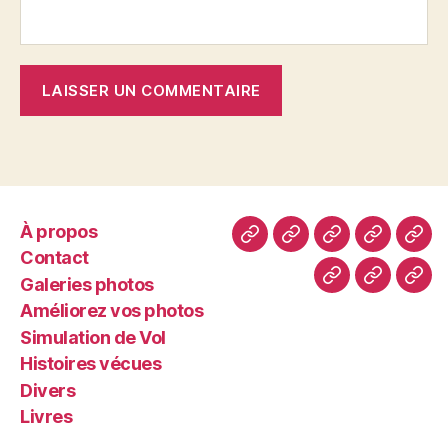
À propos
À
Contact
Galeries
Améliore
Simu
Contact
propos
photos
vos
de
Galeries photos
Histoires
Divers
Livr
photos
Vol
Améliorez vos photos
vécues
Simulation de Vol
Histoires vécues
Divers
Livres