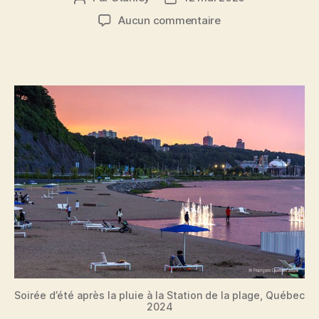
de
de
sur
Aucun commentaire
l'article
l’article
Prêt
pour
la
planche
à
pagaie
sur
le
Saint-
Laurent ?
Soirée d’été après la pluie à la Station de la plage, Québec
2024