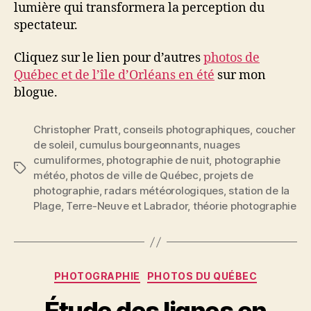
lumière qui transformera la perception du
spectateur.
Cliquez sur le lien pour d’autres
photos de
Québec et de l’île d’Orléans en été
sur mon
blogue.
Christopher Pratt
,
conseils photographiques
,
coucher
de soleil
,
cumulus bourgeonnants
,
nuages
cumuliformes
,
photographie de nuit
,
photographie
Étiquettes
météo
,
photos de ville de Québec
,
projets de
photographie
,
radars météorologiques
,
station de la
Plage
,
Terre-Neuve et Labrador
,
théorie photographie
Catégories
PHOTOGRAPHIE
PHOTOS DU QUÉBEC
Étude des lignes en