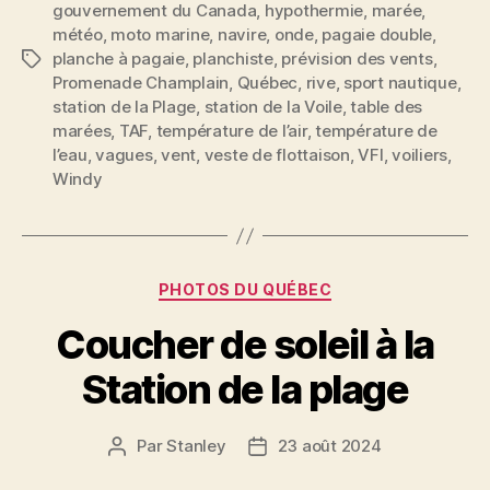
gouvernement du Canada
,
hypothermie
,
marée
,
météo
,
moto marine
,
navire
,
onde
,
pagaie double
,
planche à pagaie
,
planchiste
,
prévision des vents
,
Étiquettes
Promenade Champlain
,
Québec
,
rive
,
sport nautique
,
station de la Plage
,
station de la Voile
,
table des
marées
,
TAF
,
température de l’air
,
température de
l’eau
,
vagues
,
vent
,
veste de flottaison
,
VFI
,
voiliers
,
Windy
Catégories
PHOTOS DU QUÉBEC
Coucher de soleil à la
Station de la plage
Par
Stanley
23 août 2024
Auteur
Date
de
de