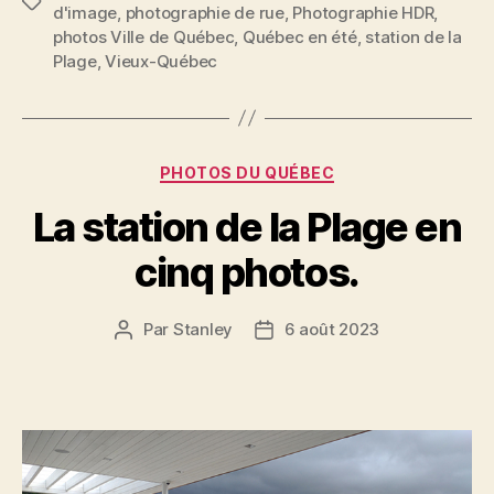
Étiquettes
d'image
,
photographie de rue
,
Photographie HDR
,
photos Ville de Québec
,
Québec en été
,
station de la
Plage
,
Vieux-Québec
Catégories
PHOTOS DU QUÉBEC
La station de la Plage en
cinq photos.
Par
Stanley
6 août 2023
Auteur
Date
de
de
l'article
l’article