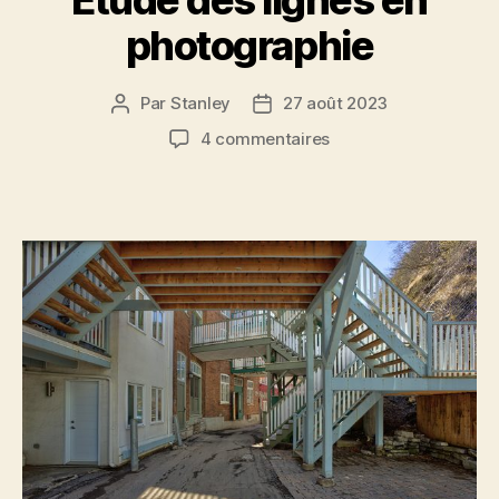
photographie
Par
Stanley
27 août 2023
Auteur
Date
de
de
sur
4 commentaires
l'article
l’article
Étude
des
lignes
en
photographie