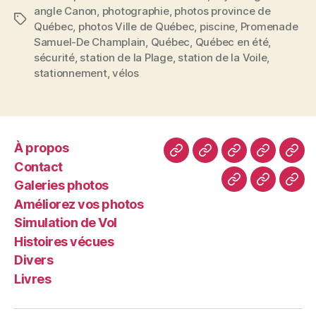
angle Canon
,
photographie
,
photos province de
Étiquettes
Québec
,
photos Ville de Québec
,
piscine
,
Promenade
Samuel-De Champlain
,
Québec
,
Québec en été
,
sécurité
,
station de la Plage
,
station de la Voile
,
stationnement
,
vélos
À propos
À
Contact
Galeries
Améliore
Simu
Contact
propos
photos
vos
de
Galeries photos
Histoires
Divers
Livr
photos
Vol
Améliorez vos photos
vécues
Simulation de Vol
Histoires vécues
Divers
Livres