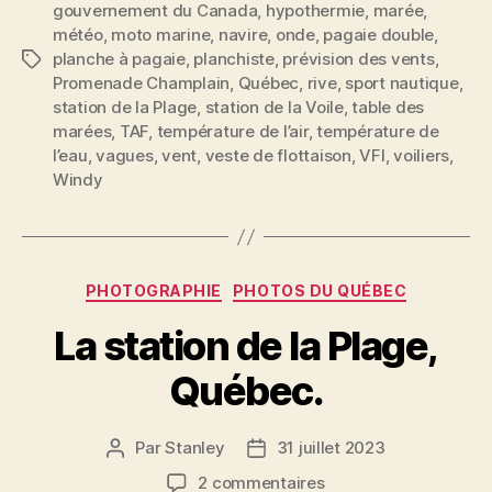
gouvernement du Canada
,
hypothermie
,
marée
,
météo
,
moto marine
,
navire
,
onde
,
pagaie double
,
planche à pagaie
,
planchiste
,
prévision des vents
,
Étiquettes
Promenade Champlain
,
Québec
,
rive
,
sport nautique
,
station de la Plage
,
station de la Voile
,
table des
marées
,
TAF
,
température de l’air
,
température de
l’eau
,
vagues
,
vent
,
veste de flottaison
,
VFI
,
voiliers
,
Windy
Catégories
PHOTOGRAPHIE
PHOTOS DU QUÉBEC
La station de la Plage,
Québec.
Par
Stanley
31 juillet 2023
Auteur
Date
de
de
sur
2 commentaires