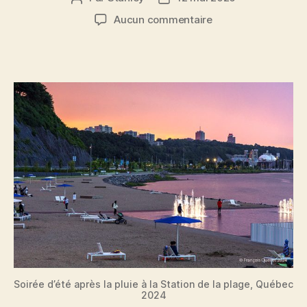
de
de
sur
Aucun commentaire
l'article
l’article
Prêt
pour
la
planche
à
pagaie
sur
le
Saint-
Laurent ?
Soirée d’été après la pluie à la Station de la plage, Québec
2024