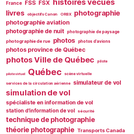
histoires vécues
FSS
FSX
France
livres
photographie
objectifs Canon
ORBX
photographie aviation
photographie de nuit
photographie de paysage
photos
photographie de rue
photos d'avions
photos province de Québec
photos Ville de Québec
pilote
Québec
scène virtuelle
pilote virtuel
simulateur de vol
services de la circulation aérienne
simulation de vol
spécialiste en information de vol
station d'information de vol
sécurité
technique de photographie
théorie photographie
Transports Canada