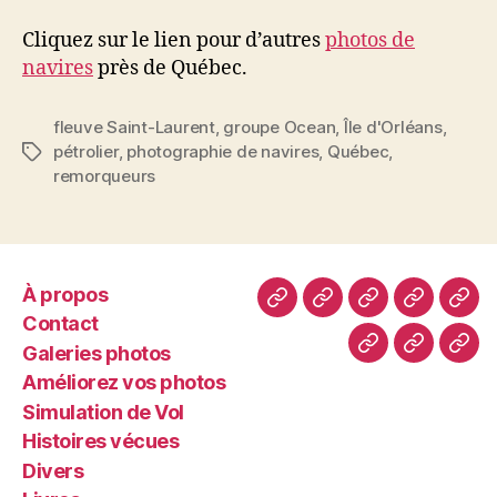
Cliquez sur le lien pour d’autres
photos de
navires
près de Québec.
fleuve Saint-Laurent
,
groupe Ocean
,
Île d'Orléans
,
pétrolier
,
photographie de navires
,
Québec
,
Étiquettes
remorqueurs
À propos
À
Contact
Galeries
Améliore
Simu
Contact
propos
photos
vos
de
Galeries photos
Histoires
Divers
Livr
photos
Vol
Améliorez vos photos
vécues
Simulation de Vol
Histoires vécues
Divers