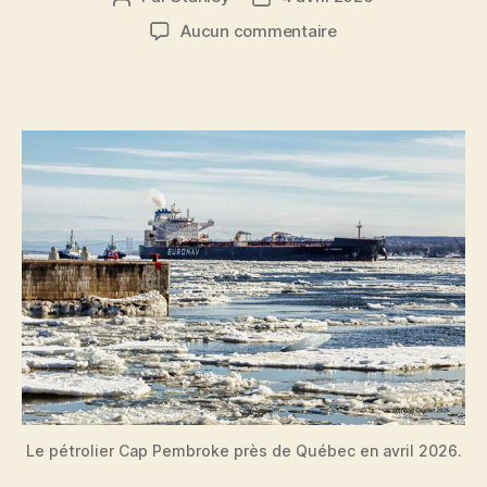
de
de
sur
Aucun commentaire
l'article
l’article
Le
pétrolier
Cap
Pembroke
dans
les
glaces
du
St-
Laurent.
Le pétrolier Cap Pembroke près de Québec en avril 2026.