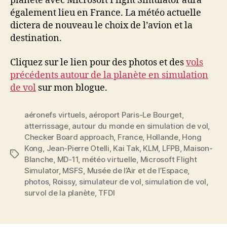
planète avec Microsoft Flight Simulator aura
également lieu en France. La météo actuelle
dictera de nouveau le choix de l’avion et la
destination.
Cliquez sur le lien pour des photos et des
vols
précédents autour de la planète en simulation
de vol
sur mon blogue.
aéronefs virtuels
,
aéroport Paris-Le Bourget
,
atterrissage
,
autour du monde en simulation de vol
,
Checker Board approach
,
France
,
Hollande
,
Hong
Kong
,
Jean-Pierre Otelli
,
Kai Tak
,
KLM
,
LFPB
,
Maison-
Étiquettes
Blanche
,
MD-11
,
météo virtuelle
,
Microsoft Flight
Simulator
,
MSFS
,
Musée de l’Air et de l’Espace
,
photos
,
Roissy
,
simulateur de vol
,
simulation de vol
,
survol de la planète
,
TFDI