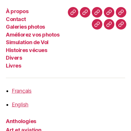
À propos
À
Contact
Galeries
Améliore
Simu
Contact
propos
photos
vos
de
Galeries photos
Histoires
Divers
Livr
photos
Vol
Améliorez vos photos
vécues
Simulation de Vol
Histoires vécues
Divers
Livres
Français
English
Anthologies
Art et aviation