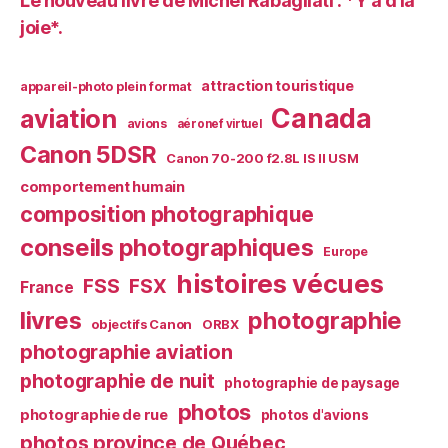
Le nouveau livre de Michel Rabagliati : *Y a d’la
joie*.
attraction touristique
appareil-photo plein format
Canada
aviation
avions
aéronef virtuel
Canon 5DSR
Canon 70-200 f2.8L IS II USM
comportement humain
composition photographique
conseils photographiques
Europe
histoires vécues
FSS
FSX
France
livres
photographie
objectifs Canon
ORBX
photographie aviation
photographie de nuit
photographie de paysage
photos
photographie de rue
photos d'avions
photos province de Québec