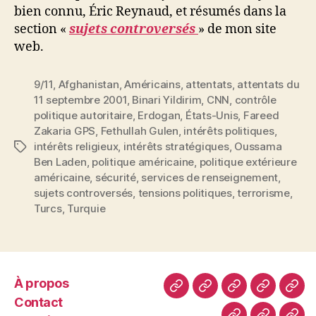
bien connu, Éric Reynaud, et résumés dans la
section «
sujets controversés
» de mon site
web.
9/11
,
Afghanistan
,
Américains
,
attentats
,
attentats du
11 septembre 2001
,
Binari Yildirim
,
CNN
,
contrôle
politique autoritaire
,
Erdogan
,
États-Unis
,
Fareed
Zakaria GPS
,
Fethullah Gulen
,
intérêts politiques
,
intérêts religieux
,
intérêts stratégiques
,
Oussama
Étiquettes
Ben Laden
,
politique américaine
,
politique extérieure
américaine
,
sécurité
,
services de renseignement
,
sujets controversés
,
tensions politiques
,
terrorisme
,
Turcs
,
Turquie
À propos
À
Contact
Galeries
Améliore
Simu
Contact
propos
photos
vos
de