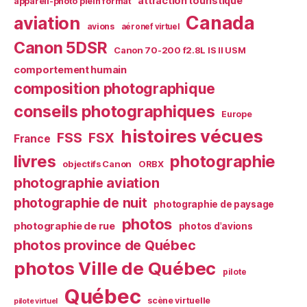
attraction touristique
appareil-photo plein format
Canada
aviation
avions
aéronef virtuel
Canon 5DSR
Canon 70-200 f2.8L IS II USM
comportement humain
composition photographique
conseils photographiques
Europe
histoires vécues
FSS
FSX
France
livres
photographie
objectifs Canon
ORBX
photographie aviation
photographie de nuit
photographie de paysage
photos
photographie de rue
photos d'avions
photos province de Québec
photos Ville de Québec
pilote
Québec
scène virtuelle
pilote virtuel