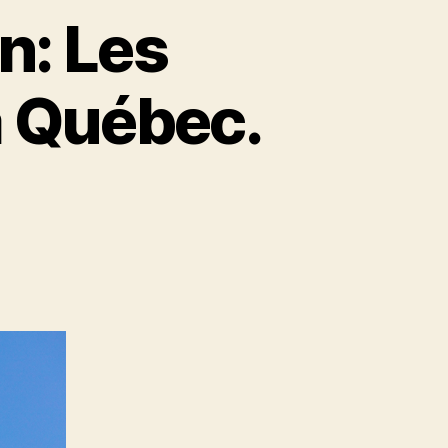
n: Les
à Québec.