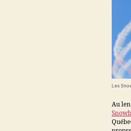
Les Sno
Au len
Snowb
Québec
propre