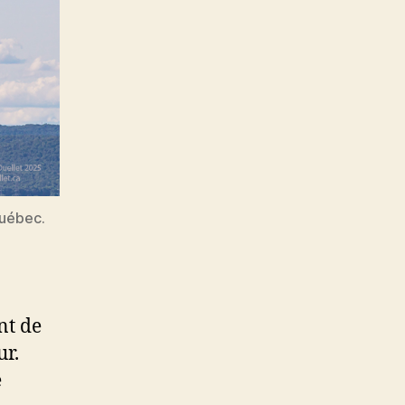
Québec.
ent de
ur.
e