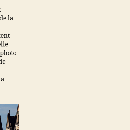
t
de la
tent
lle
 photo
 de
la