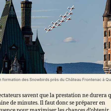
n formation des Snowbirds près du Château Frontenac à Q
ectateurs savent que la prestation ne durera 
ine de minutes. Il faut donc se préparer en
uence pour maximiser les chances d’obtenir