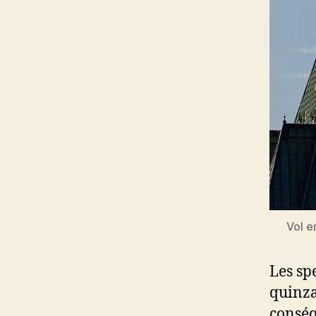
Vol e
Les sp
quinza
conséq