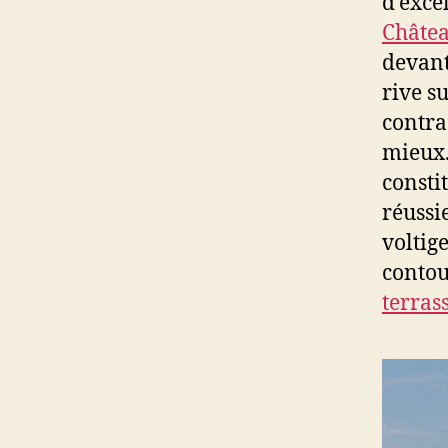
d’exce
Châte
devant 
rive su
contra
mieux.
consti
réussie
voltig
contou
terras