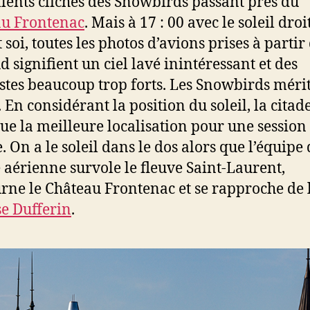
llents clichés des Snowbirds passant près du
au Frontenac
. Mais à 17 : 00 avec le soleil droi
soi, toutes les photos d’avions prises à partir 
d signifient un ciel lavé inintéressant et des
stes beaucoup trop forts. Les Snowbirds méri
 En considérant la position du soleil, la citade
tue la meilleure localisation pour une session
. On a le soleil dans le dos alors que l’équipe
e aérienne survole le fleuve Saint-Laurent,
rne le Château Frontenac et se rapproche de 
se Dufferin
.