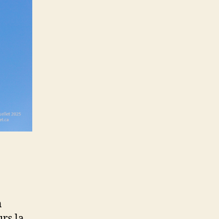
n
rs la