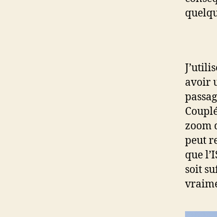
quelqu
J’utili
avoir 
passag
Couplé
zoom d
peut r
que l’I
soit s
vraime