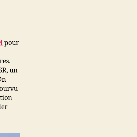
M
pour
res.
SR, un
On
pourvu
ation
ler