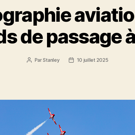
graphie aviatio
s de passage 
Par
Stanley
10 juillet 2025
Auteur
Date
de
de
l'article
l’article