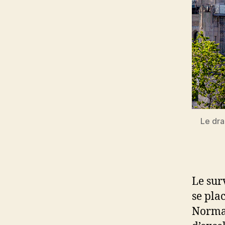
Le dra
Le surv
se pla
Normal