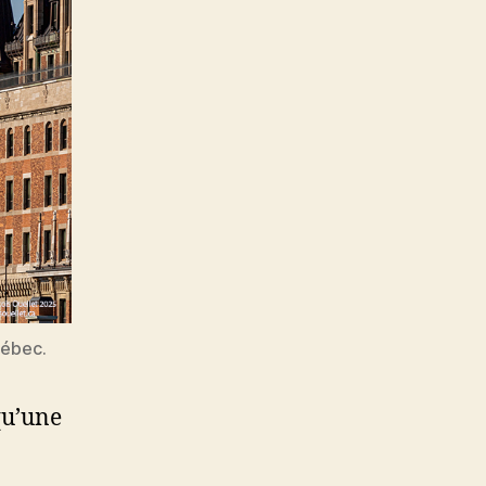
uébec.
qu’une